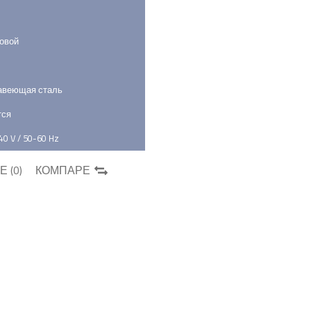
овой
авеющая сталь
тся
40 V / 50-60 Hz
 (
0
)
КОМПАРЕ