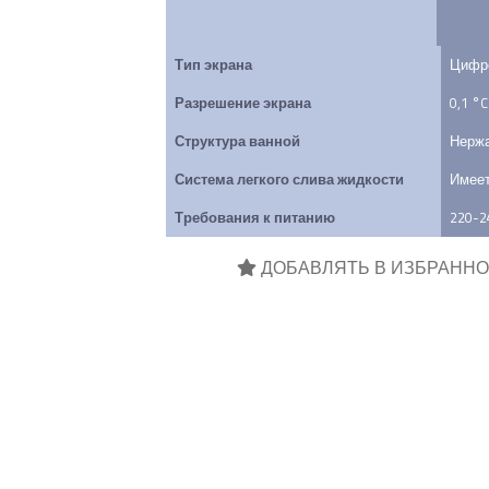
Тип экрана
Цифр
Разрешение экрана
0,1 °C
Структура ванной
Нерж
Система легкого слива жидкости
Имее
Требования к питанию
220-2
ДОБАВЛЯТЬ В ИЗБРАННОЕ