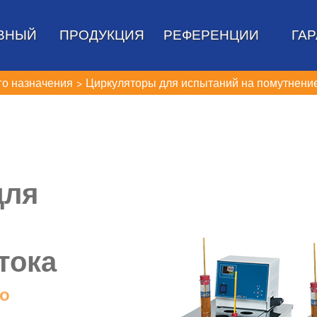
ВНЫЙ
ПРОДУКЦИЯ
РЕФЕРЕНЦИИ
ГА
го назначения
Циркуляторы для испытаний на помутнение
для
тока
го