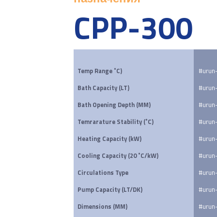
CPP-300
Temp Range ˚C)
#urun-
Bath Capacity (LT)
#urun-
Bath Opening Depth (MM)
#urun-
Temrarature Stability (˚C)
#urun-
Heating Capacity (kW)
#urun-
Cooling Capacity (20 ˚C/kW)
#urun
Circulations Type
#urun-
Pump Capacity (LT/DK)
#urun
Dimensions (MM)
#urun-