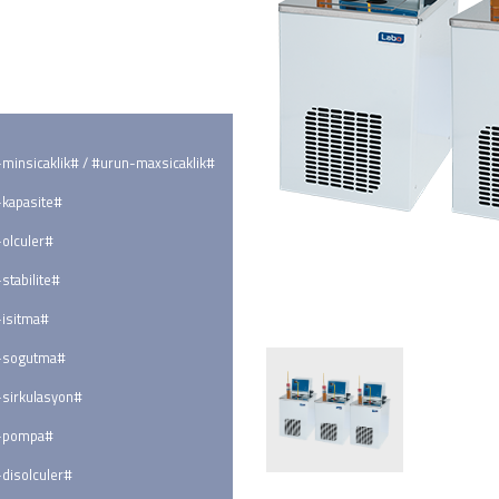
minsicaklik# / #urun-maxsicaklik#
kapasite#
olculer#
stabilite#
isitma#
-sogutma#
sirkulasyon#
-pompa#
disolculer#