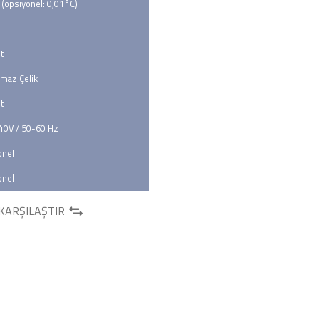
 (opsiyonel: 0,01°C)
t
maz Çelik
t
40V / 50-60 Hz
onel
onel
KARŞILAŞTIR