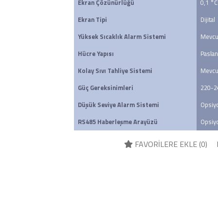
Ekran Çözünürlüğü
0,1 °C
Ekran Tipi
Dijital
Yüksek Sıcaklık Alarm Sistemi
Mevcu
Hücre Yapısı
Paslan
Kolay Sıvı Tahliye Sistemi
Mevcu
Güç Gereksinimleri 
220-2
Düşük Seviye Alarm Sistemi
Opsiy
RS485 Haberleşme Arayüzü
Opsiy
FAVORİLERE EKLE (
0
)