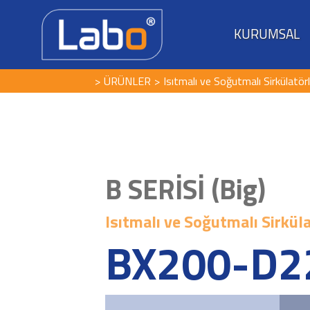
KURUMSAL
ÜRÜNLER
Isıtmalı ve Soğutmalı Sirkülatör
B SERİSİ (Big)
Isıtmalı ve Soğutmalı Sirkül
BX200-D2