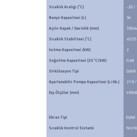
Sıcaklık Aralığı (˚C)
-20 /
Banyo Kapasitesi (L)
54
Açılır Kapak / Derinlik (mm)
350x4
Sıcaklık Stabilitesi (˚C)
±0,05
Isıtma Kapasitesi (kW)
2
Soğutma Kapasitesi (20 ˚C/kW)
0,48
Sirkülasyon Tipi
Dahili
Ayarlanabilir Pompa Kapasitesi (L/dk.)
21 lt /
Dış Ölçüler (mm)
495x
Ekran Tipi
Dijital
Sıcaklık Kontrol Sistemi
Yeni N