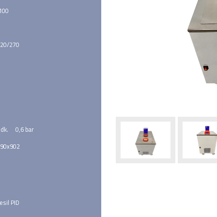
 100
20/270
 dk.     0,6 bar
690x902
esil PID