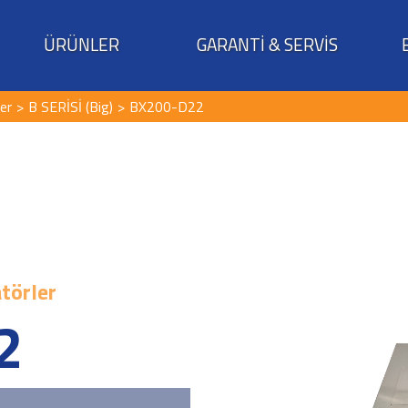
ÜRÜNLER
GARANTİ & SERVİS
ler
B SERİSİ (Big)
BX200-D22
atörler
2