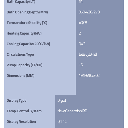
Bath Capacity (LT)
54
Bath Opening Depth (MM)
350x420/270
Temrarature Stability (˚C)
±0,05
Heating Capacity (kW)
2
Cooling Capacity (20 ˚C/kW)
0,43
Circulations Type
الداخلي فقط
Pump Capacity (LT/DK)
16
Dimensions (MM)
495x690x902
Display Type
Digital
Temp. Control System
New Generation PID
Display Resolution
0,1 °C