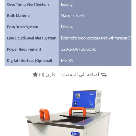
Over Temp. Alert System
Existing
Bath Material
Stainless Steel
Easy Drain System
Existing
Low Liquid Level Alert System
Existing for product codes end with number 2 (X
Power Requirement
220-240 V / 50-60 Hz
Digital Interface (Optional)
RS 485
)
0
قارن (
اضافة الى المفضلة