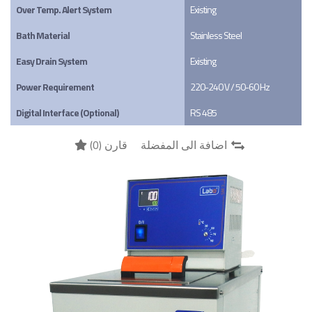
Over Temp. Alert System
Existing
Bath Material
Stainless Steel
Easy Drain System
Existing
Power Requirement
220-240 V / 50-60 Hz
Digital Interface (Optional)
RS 485
)
0
قارن (
اضافة الى المفضلة