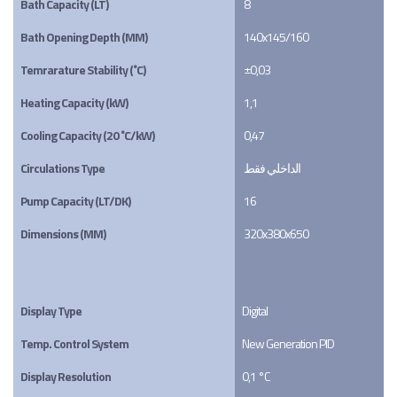
Bath Capacity (LT)
8
Bath Opening Depth (MM)
140x145/160
Temrarature Stability (˚C)
±0,03
Heating Capacity (kW)
1,1
Cooling Capacity (20 ˚C/kW)
0,47
Circulations Type
الداخلي فقط
Pump Capacity (LT/DK)
16
Dimensions (MM)
320x380x650
Display Type
Digital
Temp. Control System
New Generation PID
Display Resolution
0,1 °C