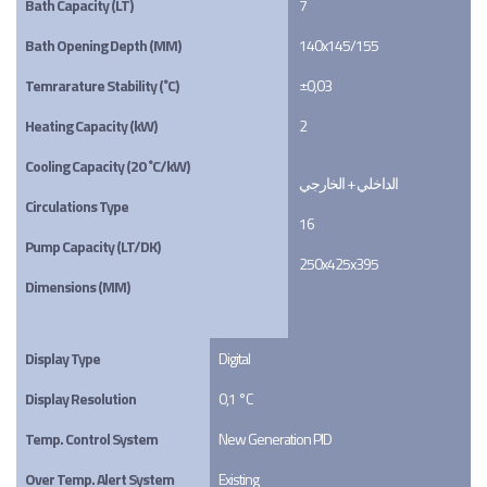
Bath Capacity (LT)
7
Bath Opening Depth (MM)
140x145/155
Temrarature Stability (˚C)
±0,03
Heating Capacity (kW)
2
Cooling Capacity (20 ˚C/kW)
الداخلي + الخارجي
Circulations Type
16
Pump Capacity (LT/DK)
250x425x395
Dimensions (MM)
Display Type
Digital
Display Resolution
0,1 °C
Temp. Control System
New Generation PID
Over Temp. Alert System
Existing