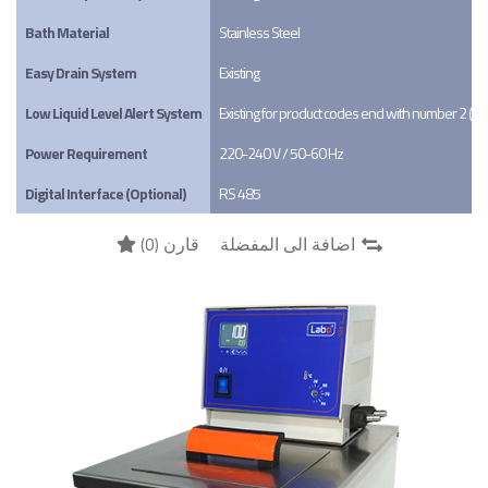
Bath Material
Stainless Steel
Easy Drain System
Existing
Low Liquid Level Alert System
Existing for product codes end with number 2 (X
Power Requirement
220-240 V / 50-60 Hz
Digital Interface (Optional)
RS 485
)
0
قارن (
اضافة الى المفضلة