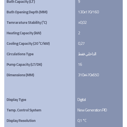
Bath Capacity (LT)
9
Bath Opening Depth (MM)
130x170/160
Temrarature Stability (˚C)
±0,02
Heating Capacity (kW)
2
Cooling Capacity (20 ˚C/kW)
0,27
Circulations Type
الداخلي فقط
Pump Capacity (LT/DK)
16
Dimensions (MM)
310x470x650
Display Type
Digital
Temp. Control System
New Generation PID
Display Resolution
0,1 °C