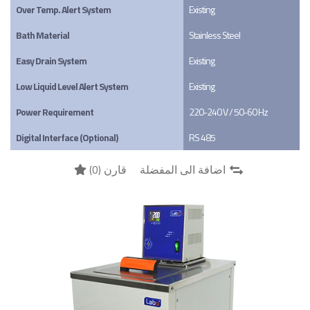
Over Temp. Alert System
Existing
Bath Material
Stainless Steel
Easy Drain System
Existing
Low Liquid Level Alert System
Existing
Power Requirement
220-240 V / 50-60 Hz
Digital Interface (Optional)
RS 485
)
0
قارن (
اضافة الى المفضلة