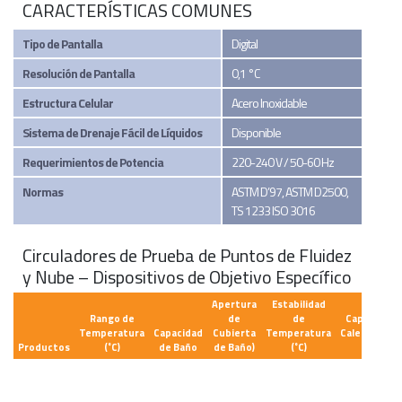
CARACTERÍSTICAS COMUNES
Tipo de Pantalla
Digital
Resolución de Pantalla
0,1 °C
Estructura Celular
Acero Inoxidable
Sistema de Drenaje Fácil de Líquidos
Disponible
Requerimientos de Potencia
220-240 V / 50-60 Hz
Normas
ASTM D’97, ASTM D2500,
TS 1233 ISO 3016
Circuladores de Prueba de Puntos de Fluidez
y Nube – Dispositivos de Objetivo Específico
Apertura
Estabilidad
Rango de
de
de
Capacidad 
Temperatura
Capacidad
Cubierta
Temperatura
Calentamie
Productos
(˚C)
de Baño
de Baño)
(˚C)
(kW)