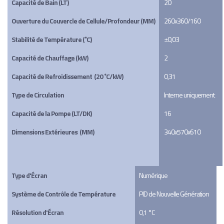
Capacité de Bain (LT)
20
Ouverture du Couvercle de Cellule/Profondeur (MM)
260x360/160
Stabilité de Température (˚C)
±0,03
Capacité de Chauffage (kW)
2
Capacité de Refroidissement  (20 ˚C/kW)
0,31
Type de Circulation
Interne uniquement
Capacité de la Pompe (LT/DK)
16
Dimensions Extérieures  (MM)
340x570x610
Type d'Écran
Numérique
Système de Contrôle de Température
PID de Nouvelle Génération
Résolution d'Écran
0,1 °C