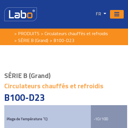
FR
PRODUITS
Circulateurs chauffés et refroidis
SÉRIE B (Grand)
B100-D23
SÉRIE B (Grand)
Circulateurs chauffés et refroidis
B100-D23
Plage de Température  ˚C)
-10 / 100