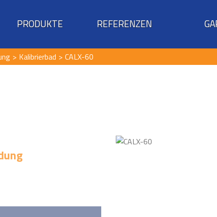
PRODUKTE
REFERENZEN
GA
ung
Kalibrierbad
CALX-60
ndung