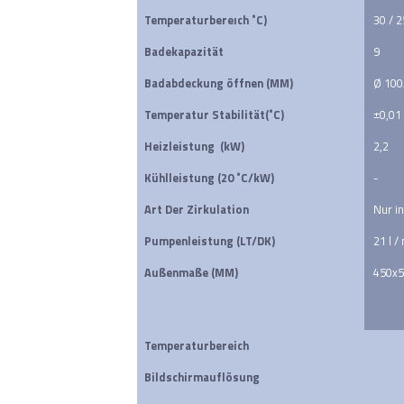
Temperaturbereıch ˚C)
30 / 
Badekapazität 
9
Badabdeckung öffnen (MM)
Ø 100
Temperatur Stabilität(˚C)
±0,01
Heizleistung  (kW)
2,2
Kühlleistung (20 ˚C/kW)
-
Art Der Zirkulation
Nur i
Pumpenleistung (LT/DK)
21 l / 
Außenmaße (MM)
450x
Temperaturbereich
Bildschirmauflösung