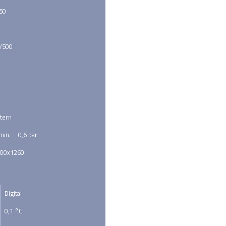
250
/500
ntern
min.     0,6 bar
500x1260
Digital
0,1 °C