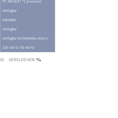
PT-100 (0,01 °C precision)
Verfügbar
Edelstahl
Verfügbar
Verfügbar bei Modellen ohne X.
220-240 V / 50-60 Hz
(
0
)
VERGLEICHEN