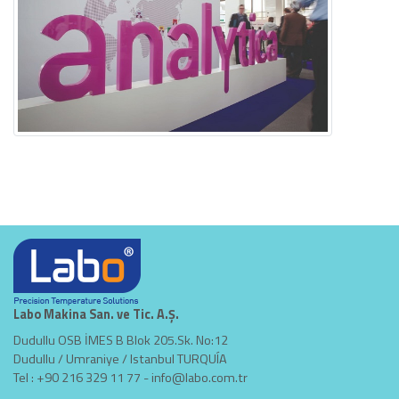
Labo Makina San. ve Tic. A.Ş.
Dudullu OSB İMES B Blok 205.Sk. No:12
Dudullu / Umraniye / Istanbul TURQUÍA
Tel : +90 216 329 11 77 -
info@labo.com.tr