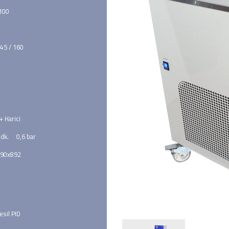
 100
45 / 160
 + Harici
 dk.     0,6 bar
690x892
esil PID