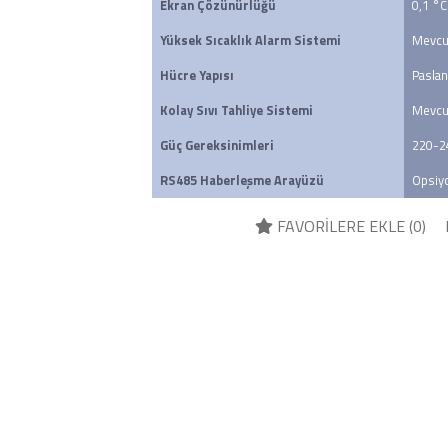
Ekran Çözünürlüğü
0,1 °C
Yüksek Sıcaklık Alarm Sistemi
Mevcu
Hücre Yapısı
Paslan
Kolay Sıvı Tahliye Sistemi
Mevcu
Güç Gereksinimleri
220-2
RS485 Haberleşme Arayüzü
Opsiy
FAVORİLERE EKLE (
0
)