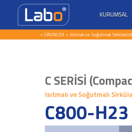
KURUMSAL
ÜRÜNLER
Isıtmalı ve Soğutmalı Sirkülatör
C SERİSİ (Compac
Isıtmalı ve Soğutmalı Sirkül
C800-H23