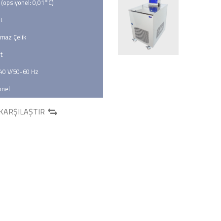
 (opsiyonel: 0,01°C)
t
maz Çelik
t
40 V/50-60 Hz
onel
KARŞILAŞTIR