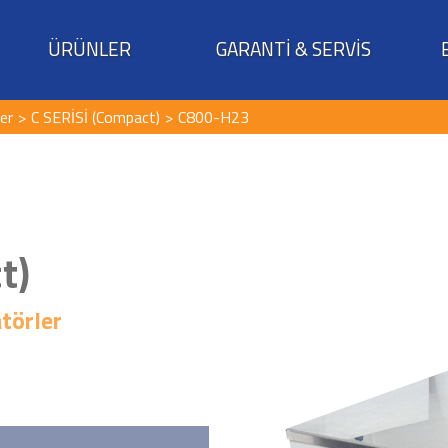
ÜRÜNLER
GARANTİ & SERVİS
ler
C SERİSİ (Compact)
C800-H23
t)
atörler