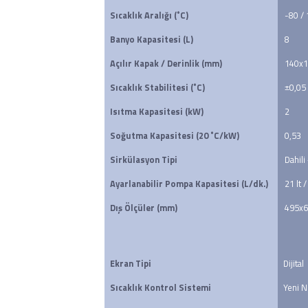
Sıcaklık Aralığı (˚C)
-80 /
Banyo Kapasitesi (L)
8
Açılır Kapak / Derinlik (mm)
140x1
Sıcaklık Stabilitesi (˚C)
±0,05
Isıtma Kapasitesi (kW)
2
Soğutma Kapasitesi (20 ˚C/kW)
0,53
Sirkülasyon Tipi
Dahili
Ayarlanabilir Pompa Kapasitesi (L/dk.)
21 lt /
Dış Ölçüler (mm)
495x
Ekran Tipi
Dijital
Sıcaklık Kontrol Sistemi
Yeni N