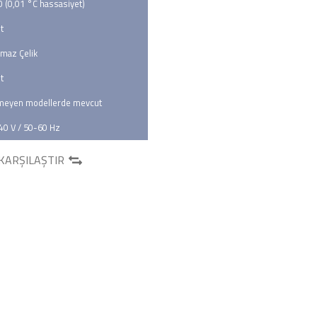
 (0,01 °C hassasiyet)
t
maz Çelik
t
rmeyen modellerde mevcut
40 V / 50-60 Hz
KARŞILAŞTIR