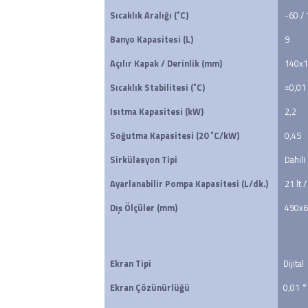
Sıcaklık Aralığı (˚C)
-60 /
Banyo Kapasitesi (L)
9
Açılır Kapak / Derinlik (mm)
140x1
Sıcaklık Stabilitesi (˚C)
±0,01
Isıtma Kapasitesi (kW)
2,2
Soğutma Kapasitesi (20 ˚C/kW)
0,45
Sirkülasyon Tipi
Dahili
Ayarlanabilir Pompa Kapasitesi (L/dk.)
21 lt /
Dış Ölçüler (mm)
490x
Ekran Tipi
Dijital
Ekran Çözünürlüğü
0,01 °