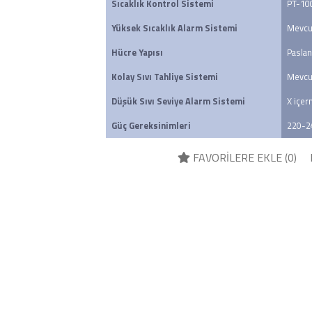
Sıcaklık Kontrol Sistemi
PT-100
Yüksek Sıcaklık Alarm Sistemi
Mevcu
Hücre Yapısı
Paslan
Kolay Sıvı Tahliye Sistemi
Mevcu
Düşük Sıvı Seviye Alarm Sistemi
X içe
Güç Gereksinimleri
220-2
FAVORİLERE EKLE (
0
)