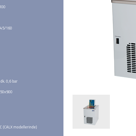
 100
45/160
 dk. 0,6 bar
650x900
C (CALX modellerinde)