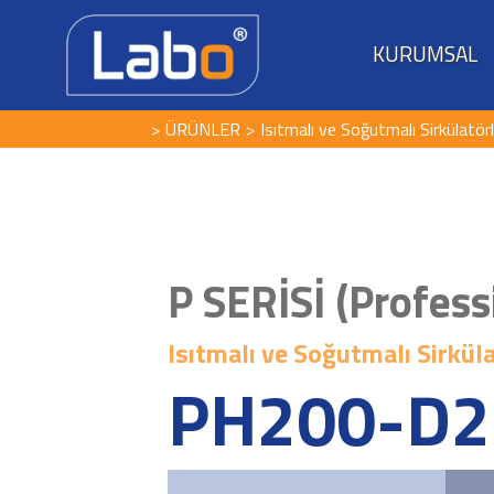
KURUMSAL
ÜRÜNLER
Isıtmalı ve Soğutmalı Sirkülatör
P SERİSİ (Profess
Isıtmalı ve Soğutmalı Sirkül
PH200-D2