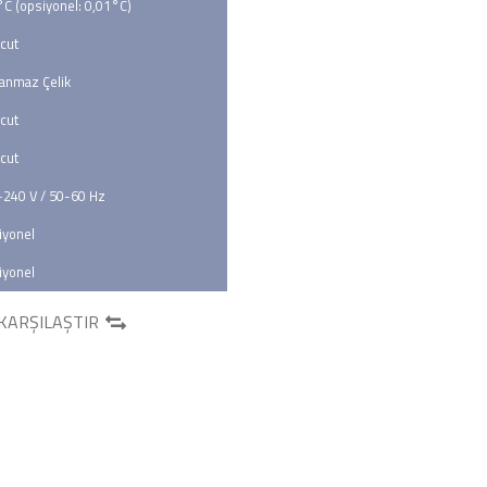
°C (opsiyonel: 0,01°C)
cut
anmaz Çelik
cut
cut
-240 V / 50-60 Hz
iyonel
iyonel
KARŞILAŞTIR