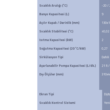
Sıcaklık Aralığı (˚C)
-20 /
Banyo Kapasitesi (L)
9
Açılır Kapak / Derinlik (mm)
130x1
Sıcaklık Stabilitesi (˚C)
±0,02
Isıtma Kapasitesi (kW)
2
Soğutma Kapasitesi (20 ˚C/kW)
0,27
Sirkülasyon Tipi
Dahili
Ayarlanabilir Pompa Kapasitesi (L/dk.)
21 lt /
Dış Ölçüler (mm)
310x
Ekran Tipi
Dijit
Sıcaklık Kontrol Sistemi
Yeni