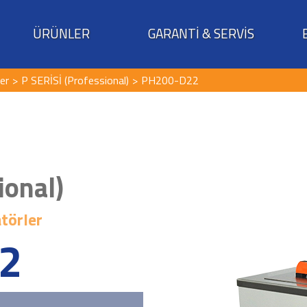
ÜRÜNLER
GARANTİ & SERVİS
ler
P SERİSİ (Professional)
PH200-D22
ional)
atörler
2