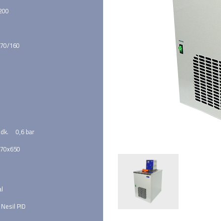
 200
70/160
 dk.     0,6 bar
470x650
al
 Nesil PID