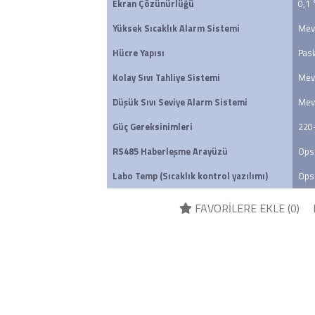
Ekran Çözünürlüğü
0,1 
Yüksek Sıcaklık Alarm Sistemi
Mev
Hücre Yapısı
Pasl
Kolay Sıvı Tahliye Sistemi
Mev
Düşük Sıvı Seviye Alarm Sistemi
Mev
Güç Gereksinimleri
220
RS485 Haberleşme Arayüzü
Ops
Labo Temp (Sıcaklık kontrol yazılımı)         
Ops
FAVORİLERE EKLE (
0
)