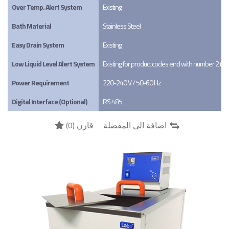
Over Temp. Alert System
Existing
Bath Material
Stainless Steel
Easy Drain System
Existing
Low Liquid Level Alert System
Existing for product codes end with number 2 (X
Power Requirement
220-240 V / 50-60 Hz
Digital Interface (Optional)
RS 485
)
0
قارن (
اضافة الى المفضلة