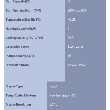
Bath Capacity (LT)
40
Bath Opening Depth (MM)
350x420/200
Temrarature Stability (˚C)
±0,05
Heating Capacity (kW)
2
Cooling Capacity (20 ˚C/kW)
0,50
Circulations Type
الداخلي فقط
Pump Capacity (LT/DK)
16
Dimensions (MM)
495x690x902
Display Type
Digital
Temp. Control System
New Generation PID
Display Resolution
0,1 °C