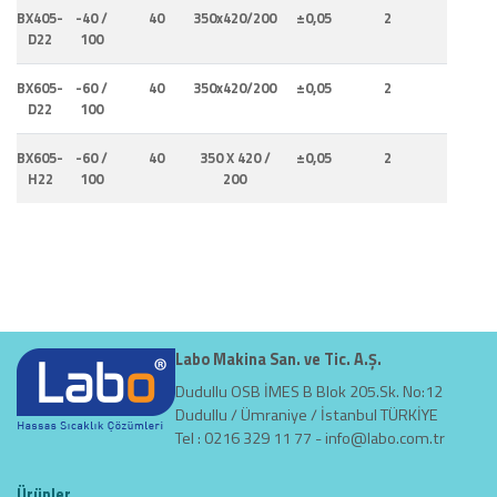
BX405-
-40 /
40
350x420/200
±0,05
2
0,50
D22
100
BX605-
-60 /
40
350x420/200
±0,05
2
0,53
D22
100
BX605-
-60 /
40
350 X 420 /
±0,05
2
0,53
H22
100
200
Labo Makina San. ve Tic. A.Ş.
Dudullu OSB İMES B Blok 205.Sk. No:12
Dudullu / Ümraniye / İstanbul TÜRKİYE
Tel : 0216 329 11 77 -
info@labo.com.tr
Ürünler