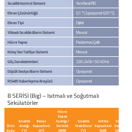
Sıcaklık Kontrol Sistemi
Yeni Nesil PID
Ekran Çözünürlüğü
0,1 °C (opsiyonel: 0,01°C)
Ekran Tipi
Dijital
Yüksek Sıcaklık Alarm Sistemi
Mevcut
Hücre Yapısı
Paslanmaz Çelik
Kolay Sıvı Tahliye Sistemi
Mevcut
Güç Gereksinimleri
220-240V / 50-60 Hz
Düşük Seviye Alarm Sistemi
Opsiyonel
RS485 Haberleşme Arayüzü
Opsiyonel
B SERİSİ (Big) – Isıtmalı ve Soğutmalı
Sirkülatörler
Hücre
Kapak
Sıcaklık
Banyo
Açıklığı /
Sıcaklık
Isıtma
Soğutma
Ürün
Aralığı
Kapasitesi
Derinlik
Stabilitesi
Kapasitesi
Kapasitesi
Kodu
(˚C)
(LT)
(MM)
(˚C)
(kW)
(20 ˚C/kW)