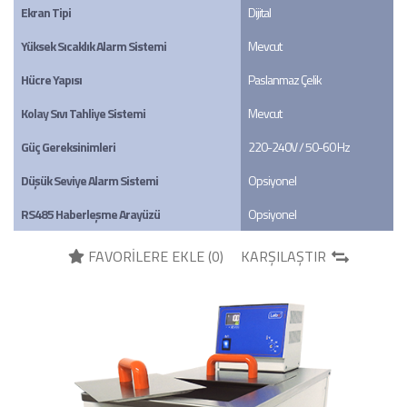
Ekran Tipi
Dijital
Yüksek Sıcaklık Alarm Sistemi
Mevcut
Hücre Yapısı
Paslanmaz Çelik
Kolay Sıvı Tahliye Sistemi
Mevcut
Güç Gereksinimleri 
220-240V / 50-60 Hz
Düşük Seviye Alarm Sistemi
Opsiyonel
RS485 Haberleşme Arayüzü
Opsiyonel
FAVORİLERE EKLE (
0
)
KARŞILAŞTIR