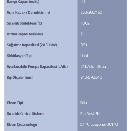
Banyo Kapasitesi (L)
20
Açılır Kapak / Derinlik (mm)
260x360/160
Sıcaklık Stabilitesi (˚C)
±0,02
Isıtma Kapasitesi (kW)
2
Soğutma Kapasitesi (20 ˚C/kW)
0,31
Sirkülasyon Tipi
Dahili
Ayarlanabilir Pompa Kapasitesi (L/dk.)
21 lt / dk.     0,6 bar
Dış Ölçüler (mm)
340x570x610
Ekran Tipi
Dijital
Sıcaklık Kontrol Sistemi
Yeni Nesil PID
Ekran Çözünürlüğü
0,1 °C (opsiyonel: 0,01°C)