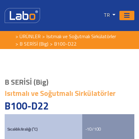
TR
ÜRÜNLER
Isıtmalı ve Soğutmalı Sirkülatörler
B SERİSİ (Big)
B100-D22
B SERİSİ (Big)
Isıtmalı ve Soğutmalı Sirkülatörler
B100-D22
Sıcaklık Aralığı (˚C)
-10 / 100